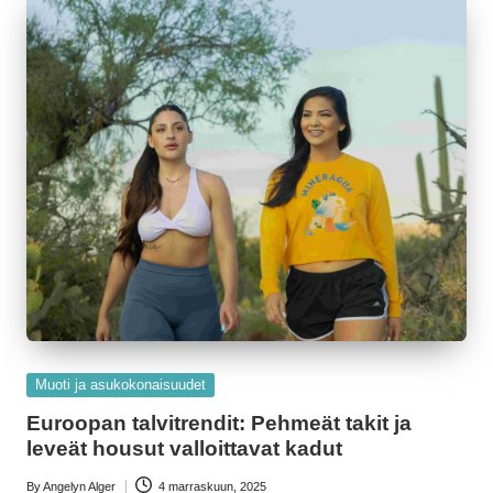
Posted
Muoti ja asukokonaisuudet
in
Euroopan talvitrendit: Pehmeät takit ja
leveät housut valloittavat kadut
By
Angelyn Alger
4 marraskuun, 2025