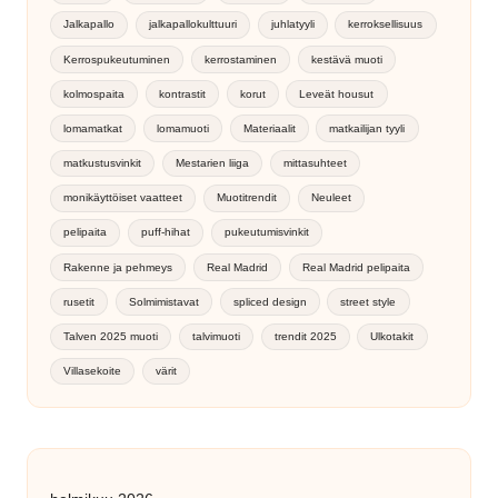
Jalkapallo
jalkapallokulttuuri
juhlatyyli
kerroksellisuus
Kerrospukeutuminen
kerrostaminen
kestävä muoti
kolmospaita
kontrastit
korut
Leveät housut
lomamatkat
lomamuoti
Materiaalit
matkailijan tyyli
matkustusvinkit
Mestarien liiga
mittasuhteet
monikäyttöiset vaatteet
Muotitrendit
Neuleet
pelipaita
puff-hihat
pukeutumisvinkit
Rakenne ja pehmeys
Real Madrid
Real Madrid pelipaita
rusetit
Solmimistavat
spliced design
street style
Talven 2025 muoti
talvimuoti
trendit 2025
Ulkotakit
Villasekoite
värit