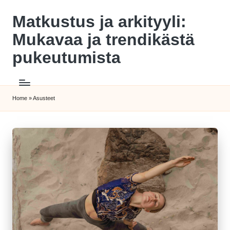
Matkustus ja arkityyli:
Skip
to
Mukavaa ja trendikästä
content
pukeutumista
Home
»
Asusteet