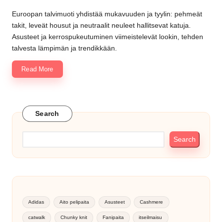
Posted
by
Euroopan talvimuoti yhdistää mukavuuden ja tyylin: pehmeät
takit, leveät housut ja neutraalit neuleet hallitsevat katuja.
Asusteet ja kerrospukeutuminen viimeistelevät lookin, tehden
talvesta lämpimän ja trendikkään.
Read More
Search
Search
Adidas
Aito pelipaita
Asusteet
Cashmere
catwalk
Chunky knit
Fanipaita
itseilmaisu