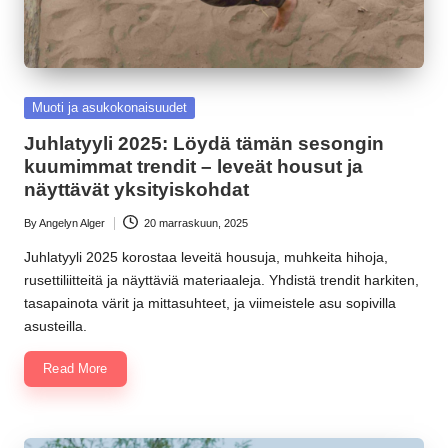
Posted
Muoti ja asukokonaisuudet
in
Juhlatyyli 2025: Löydä tämän sesongin
kuumimmat trendit – leveät housut ja
näyttävät yksityiskohdat
By
Angelyn Alger
20 marraskuun, 2025
Posted
by
Juhlatyyli 2025 korostaa leveitä housuja, muhkeita hihoja,
rusettiliitteitä ja näyttäviä materiaaleja. Yhdistä trendit harkiten,
tasapainota värit ja mittasuhteet, ja viimeistele asu sopivilla
asusteilla.
Read More