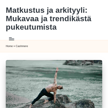
Matkustus ja arkityyli:
Skip
to
Mukavaa ja trendikästä
content
pukeutumista
Home
»
Cashmere