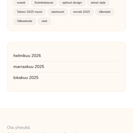
rusetit
Solmimistavat
spliced design
street style
Talven 2025 muoti
talvimuoti
trendit 2025
Ulkotakit
Villasekoite
värit
helmikuu 2026
marraskuu 2025
lokakuu 2025
Ota yhteyttä