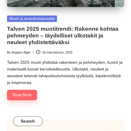
Posted
Muoti ja asukokonaisuudet
in
Talven 2025 muotitrendi: Rakenne kohtaa
pehmeyden – täydelliset ulkotakit ja
neuleet yhdistettäväksi
By
Angelyn Alger
18 marraskuun, 2025
Posted
by
Talven 2025 muoti yhdistää rakenteen ja pehmeyden, kuviot ja
materiaalit luovat kerroksellisuutta. Ulkotakit, neuleet ja
asusteet tekevät talvipukeutumisesta tyylikästä, käytännöllistä
ja inspiroivaa.
Read More
Search