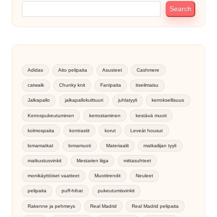
Search
Adidas
Aito pelipaita
Asusteet
Cashmere
catwalk
Chunky knit
Fanipaita
itseilmaisu
Jalkapallo
jalkapallokulttuuri
juhlatyyli
kerroksellisuus
Kerrospukeutuminen
kerrostaminen
kestävä muoti
kolmospaita
kontrastit
korut
Leveät housut
lomamatkat
lomamuoti
Materiaalit
matkailijan tyyli
matkustusvinkit
Mestarien liiga
mittasuhteet
monikäyttöiset vaatteet
Muotitrendit
Neuleet
pelipaita
puff-hihat
pukeutumisvinkit
Rakenne ja pehmeys
Real Madrid
Real Madrid pelipaita