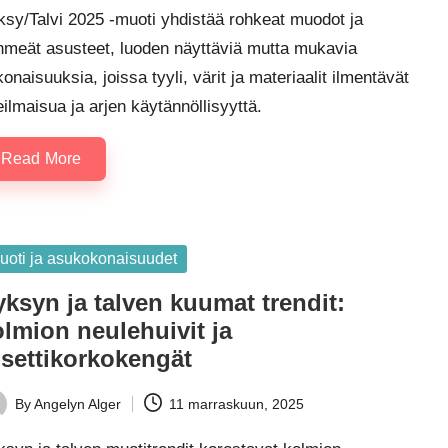
sy/Talvi 2025 -muoti yhdistää rohkeat muodot ja
hmeät asusteet, luoden näyttäviä mutta mukavia
onaisuuksia, joissa tyyli, värit ja materiaalit ilmentävät
eilmaisua ja arjen käytännöllisyyttä.
Read More
sted
uoti ja asukokonaisuudet
ksyn ja talven kuumat trendit:
lmion neulehuivit ja
usettikorkokengät
By
Angelyn Alger
11 marraskuun, 2025
ted