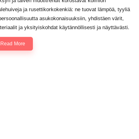
syn ja talven muotitrendit korostavat kolmion
lehuiveja ja rusettikorkokenkiä: ne tuovat lämpöä, tyyliä
persoonallisuutta asukokonaisuuksiin, yhdistäen värit,
eriaalit ja yksityiskohdat käytännöllisesti ja näyttävästi.
Read More