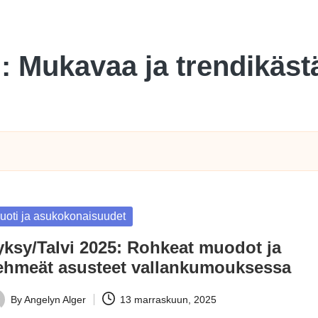
li: Mukavaa ja trendikäs
sted
uoti ja asukokonaisuudet
yksy/Talvi 2025: Rohkeat muodot ja
ehmeät asusteet vallankumouksessa
By
Angelyn Alger
13 marraskuun, 2025
ted