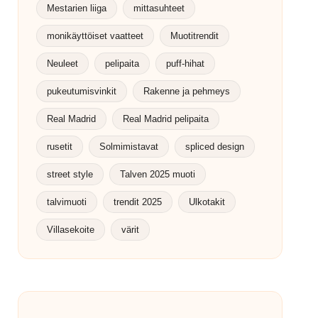
Mestarien liiga
mittasuhteet
monikäyttöiset vaatteet
Muotitrendit
Neuleet
pelipaita
puff-hihat
pukeutumisvinkit
Rakenne ja pehmeys
Real Madrid
Real Madrid pelipaita
rusetit
Solmimistavat
spliced design
street style
Talven 2025 muoti
talvimuoti
trendit 2025
Ulkotakit
Villasekoite
värit