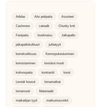
Adidas
Aito pelipaita
Asusteet
Cashmere
catwalk
Chunky knit
Fanipaita
itseilmaisu
Jalkapallo
jalkapallokulttuuri
juhlatyyli
kerroksellisuus
Kerrospukeutuminen
kerrostaminen
kestävä muoti
kolmospaita
kontrastit
korut
Leveät housut
lomamatkat
lomamuoti
Materiaalit
matkailijan tyyli
matkustusvinkit