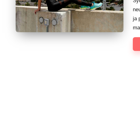
Syk
neu
ja 
mat