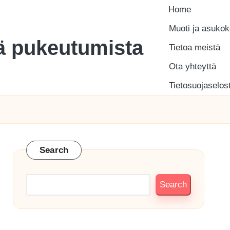
Home
Muoti ja asuko
tä pukeutumista
Tietoa meistä
Ota yhteyttä
Tietosuojaselos
Search
Search