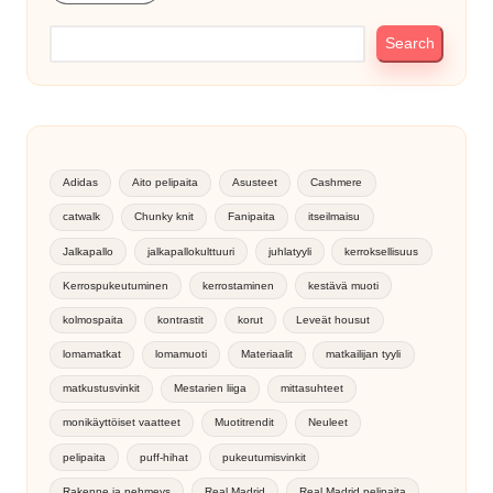
Search
Adidas
Aito pelipaita
Asusteet
Cashmere
catwalk
Chunky knit
Fanipaita
itseilmaisu
Jalkapallo
jalkapallokulttuuri
juhlatyyli
kerroksellisuus
Kerrospukeutuminen
kerrostaminen
kestävä muoti
kolmospaita
kontrastit
korut
Leveät housut
lomamatkat
lomamuoti
Materiaalit
matkailijan tyyli
matkustusvinkit
Mestarien liiga
mittasuhteet
monikäyttöiset vaatteet
Muotitrendit
Neuleet
pelipaita
puff-hihat
pukeutumisvinkit
Rakenne ja pehmeys
Real Madrid
Real Madrid pelipaita