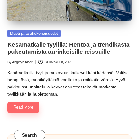
Posted
Muoti ja asukokonaisuudet
in
Kesämatkalle tyylillä: Rentoa ja trendikästä
pukeutumista aurinkoisille reissuille
By
Angelyn Alger
31 lokakuun, 2025
Posted
by
Kesämatkoilla tyyli ja mukavuus kulkevat käsi kädessä. Valitse
hengittäviä, monikäyttöisiä vaatteita ja raikkaita värejä. Hyvä
pakkaussuunnittelu ja kevyet asusteet tekevät matkasta
tyylikkään ja huolettoman.
Read More
Search