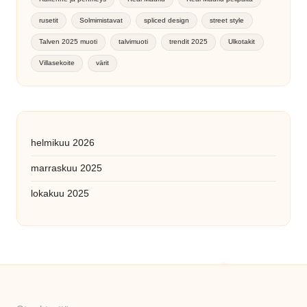
rusetit
Solmimistavat
spliced design
street style
Talven 2025 muoti
talvimuoti
trendit 2025
Ulkotakit
Villasekoite
värit
helmikuu 2026
marraskuu 2025
lokakuu 2025