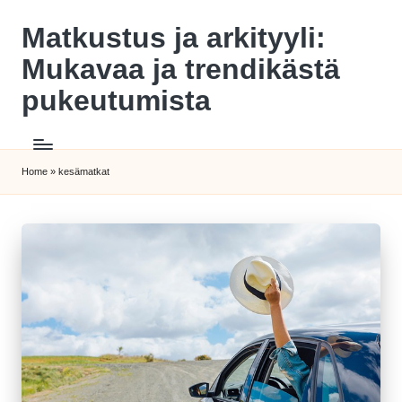
Matkustus ja arkityyli:
Skip
to
Mukavaa ja trendikästä
content
pukeutumista
Home
»
kesämatkat