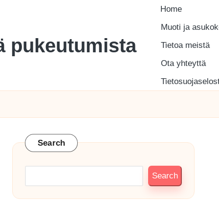
Home
Muoti ja asuko
tä pukeutumista
Tietoa meistä
Ota yhteyttä
Tietosuojaselos
Search
Search