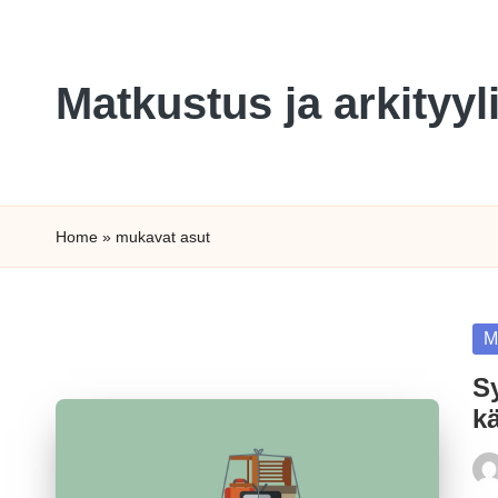
Skip
Matkustus ja arkityy
to
content
Home
»
mukavat asut
Po
M
in
S
kä
Pos