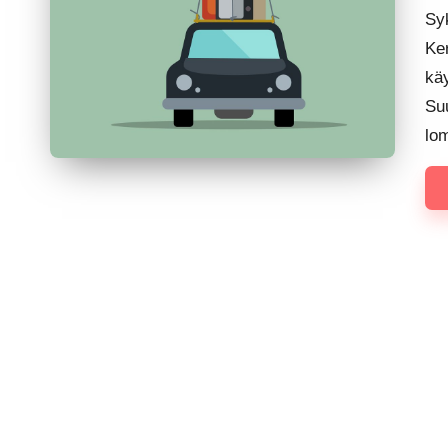
by
Sy
Ker
käy
Suu
lo