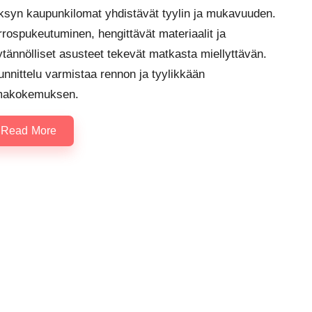
ksyn kaupunkilomat yhdistävät tyylin ja mukavuuden.
rospukeutuminen, hengittävät materiaalit ja
tännölliset asusteet tekevät matkasta miellyttävän.
nnittelu varmistaa rennon ja tyylikkään
makokemuksen.
Read More