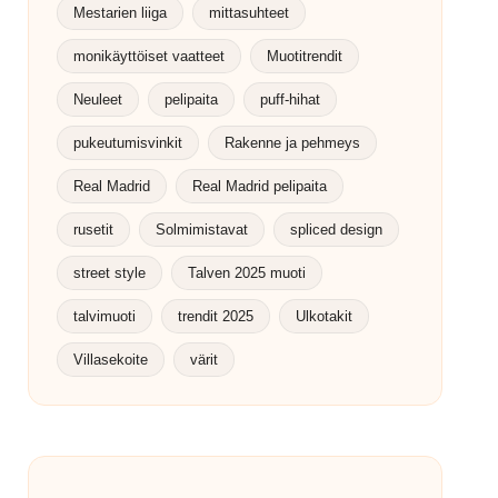
Mestarien liiga
mittasuhteet
monikäyttöiset vaatteet
Muotitrendit
Neuleet
pelipaita
puff-hihat
pukeutumisvinkit
Rakenne ja pehmeys
Real Madrid
Real Madrid pelipaita
rusetit
Solmimistavat
spliced design
street style
Talven 2025 muoti
talvimuoti
trendit 2025
Ulkotakit
Villasekoite
värit