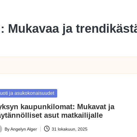
li: Mukavaa ja trendikäs
sted
uoti ja asukokonaisuudet
yksyn kaupunkilomat: Mukavat ja
ytännölliset asut matkailijalle
By
Angelyn Alger
31 lokakuun, 2025
ted