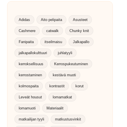
Adidas
Aito pelipaita
Asusteet
Cashmere
catwalk
Chunky knit
Fanipaita
itseilmaisu
Jalkapallo
jalkapallokulttuuri
juhlatyyli
kerroksellisuus
Kerrospukeutuminen
kerrostaminen
kestävä muoti
kolmospaita
kontrastit
korut
Leveät housut
lomamatkat
lomamuoti
Materiaalit
matkailijan tyyli
matkustusvinkit