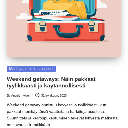
Posted
Muoti ja asukokonaisuudet
in
Weekend getaways: Näin pakkaat
tyylikkäästi ja käytännöllisesti
By
Angelyn Alger
31 lokakuun, 2025
Posted
by
Weekend getaway onnistuu kevyesti ja tyylikkäästi, kun
pakkaat monikäyttöisiä vaatteita ja harkittuja asusteita.
Suunnittelu ja kerrospukeutuminen tekevät lyhyestä matkasta
mukavan ja trendikkään.