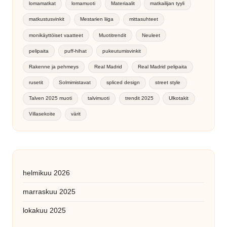
lomamatkat
lomamuoti
Materiaalit
matkailijan tyyli
matkustusvinkit
Mestarien liiga
mittasuhteet
monikäyttöiset vaatteet
Muotitrendit
Neuleet
pelipaita
puff-hihat
pukeutumisvinkit
Rakenne ja pehmeys
Real Madrid
Real Madrid pelipaita
rusetit
Solmimistavat
spliced design
street style
Talven 2025 muoti
talvimuoti
trendit 2025
Ulkotakit
Villasekoite
värit
helmikuu 2026
marraskuu 2025
lokakuu 2025