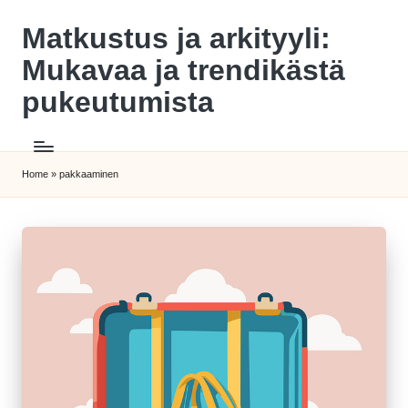
Matkustus ja arkityyli:
Skip
to
Mukavaa ja trendikästä
content
pukeutumista
Home
»
pakkaaminen