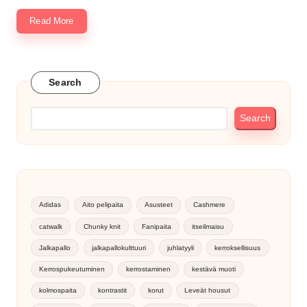
Read More
Search
Search
Adidas
Aito pelipaita
Asusteet
Cashmere
catwalk
Chunky knit
Fanipaita
itseilmaisu
Jalkapallo
jalkapallokulttuuri
juhlatyyli
kerroksellisuus
Kerrospukeutuminen
kerrostaminen
kestävä muoti
kolmospaita
kontrastit
korut
Leveät housut