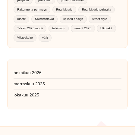
pelipaita
puff-hihat
pukeutumisvinkit
Rakenne ja pehmeys
Real Madrid
Real Madrid pelipaita
rusetit
Solmimistavat
spliced design
street style
Talven 2025 muoti
talvimuoti
trendit 2025
Ulkotakit
Villasekoite
värit
helmikuu 2026
marraskuu 2025
lokakuu 2025