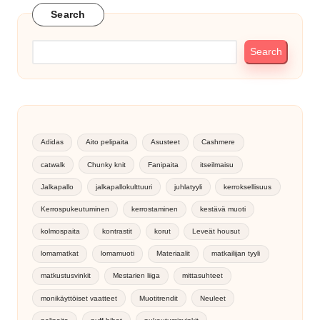
Search
Search
Adidas
Aito pelipaita
Asusteet
Cashmere
catwalk
Chunky knit
Fanipaita
itseilmaisu
Jalkapallo
jalkapallokulttuuri
juhlatyyli
kerroksellisuus
Kerrospukeutuminen
kerrostaminen
kestävä muoti
kolmospaita
kontrastit
korut
Leveät housut
lomamatkat
lomamuoti
Materiaalit
matkailijan tyyli
matkustusvinkit
Mestarien liiga
mittasuhteet
monikäyttöiset vaatteet
Muotitrendit
Neuleet