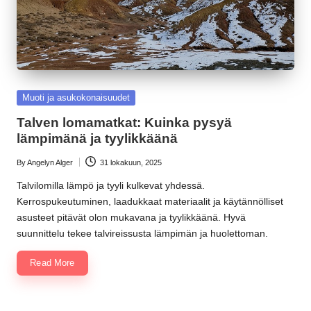
Posted
Muoti ja asukokonaisuudet
in
Talven lomamatkat: Kuinka pysyä
lämpimänä ja tyylikkäänä
By
Angelyn Alger
31 lokakuun, 2025
Posted
by
Talvilomilla lämpö ja tyyli kulkevat yhdessä.
Kerrospukeutuminen, laadukkaat materiaalit ja käytännölliset
asusteet pitävät olon mukavana ja tyylikkäänä. Hyvä
suunnittelu tekee talvireissusta lämpimän ja huolettoman.
Read More