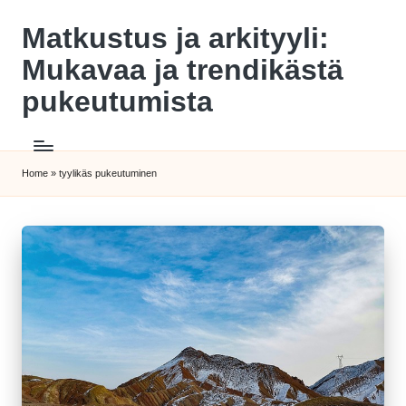
Matkustus ja arkityyli:
Skip
to
Mukavaa ja trendikästä
content
pukeutumista
Home
»
tyylikäs pukeutuminen